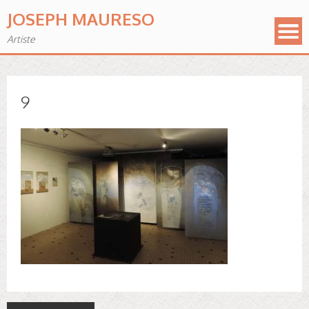
JOSEPH MAURESO
Artiste
9