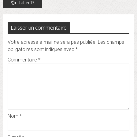
Navigation
Taller 13
de
l’article
Laisser un commentaire
Votre adresse e-mail ne sera pas publiée.
Les champs
obligatoires sont indiqués avec
*
Commentaire
*
Nom
*