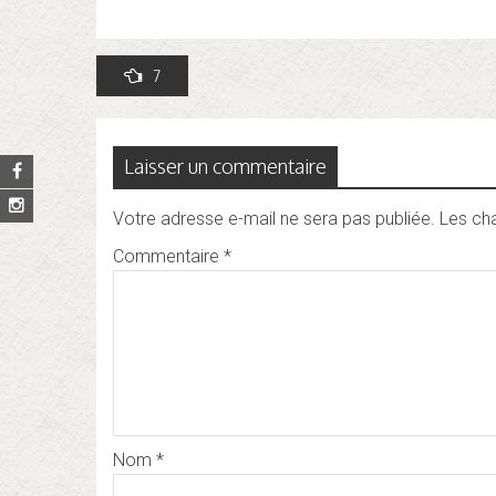
Navigation
7
de
l’article
Laisser un commentaire
Votre adresse e-mail ne sera pas publiée.
Les ch
Commentaire
*
Nom
*