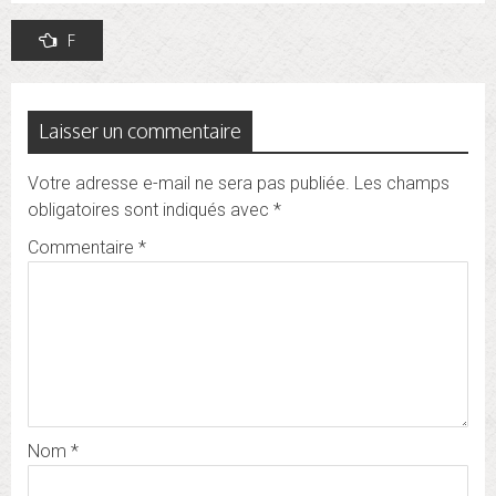
Navigation
F
de
l’article
Laisser un commentaire
Votre adresse e-mail ne sera pas publiée.
Les champs
obligatoires sont indiqués avec
*
Commentaire
*
Nom
*