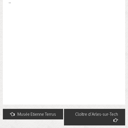
..
Navigation
Musée Etienne Terrus
Cloître d’Arles-sur-Tech
de