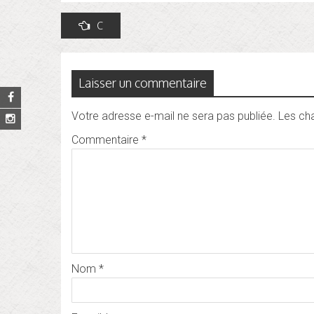
Navigation
C
de
l’article
Laisser un commentaire
Votre adresse e-mail ne sera pas publiée.
Les ch
Commentaire
*
Nom
*