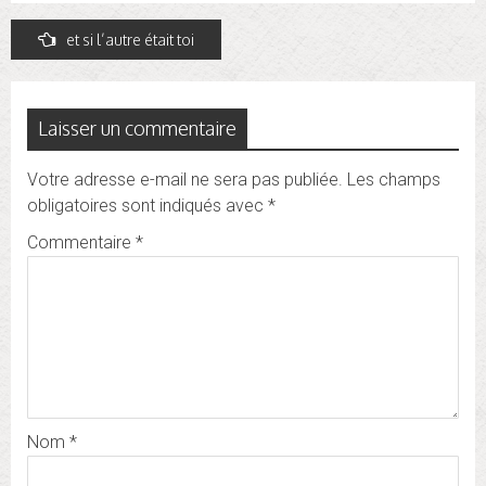
Navigation
et si l’autre était toi
de
l’article
Laisser un commentaire
Votre adresse e-mail ne sera pas publiée.
Les champs
obligatoires sont indiqués avec
*
Commentaire
*
Nom
*